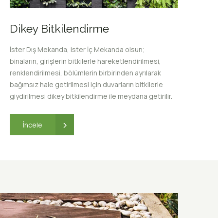
Dikey Bitkilendirme
İster Dış Mekanda, ister İç Mekanda olsun;
binaların, girişlerin bitkilerle hareketlendirilmesi,
renklendirilmesi, bölümlerin birbirinden ayrılarak
bağımsız hale getirilmesi için duvarların bitkilerle
giydirilmesi dikey bitkilendirme ile meydana getirilir.
›
İncele
Aydınl