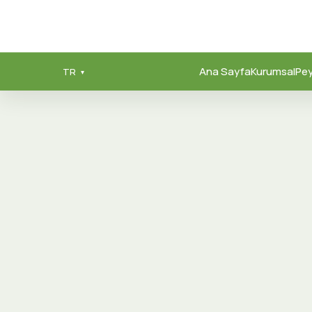
Ana Sayfa
Kurumsal
Pey
TR