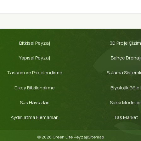
Bitkisel Peyzaj
3D Proje Çizim
Yapısal Peyzaj
Bahçe Drenaj
Tasarım ve Projelendirme
Sulama Sistemle
Dikey Bitkilendirme
Biyolojik Göle
Süs Havuzları
Saksı Modeller
Aydınlatma Elemanları
Taş Market
© 2026 Green Life Peyzaj
|
Sitemap