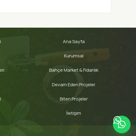
i
Ana Sayfa
ı
Kurumsal
ri
Bahçe Market & Fidanlık
t
Devam Eden Projeler
i
Biten Projeler
İletişim